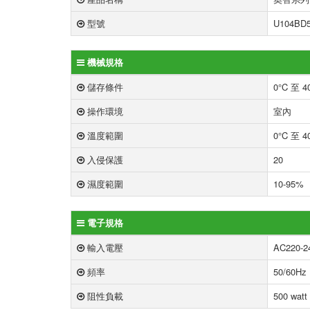
型號
U104BD
機械規格
儲存條件
0°C 至 4
操作環境
室內
溫度範圍
0°C 至 4
入侵保護
20
濕度範圍
10-95%
電子規格
輸入電壓
AC220-2
頻率
50/60Hz
阻性負載
500 watt