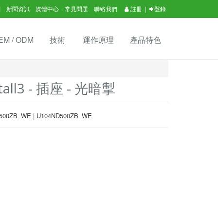
們
新聞資訊
媒體中心
常見問題
聯絡我們
註冊
|
登錄
EM / ODM
技術
運作原理
產品特色
all3 - 插座 - 光暗掣
500ZB_WE | U104ND500ZB_WE