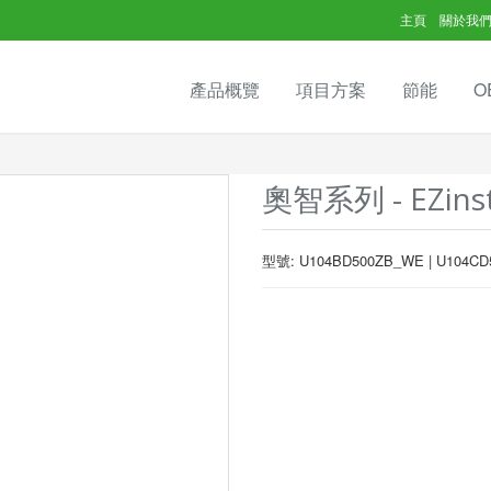
主頁
關於我
產品概覽
項目方案
節能
O
奧智系列 - EZinst
型號: U104BD500ZB_WE | U104CD