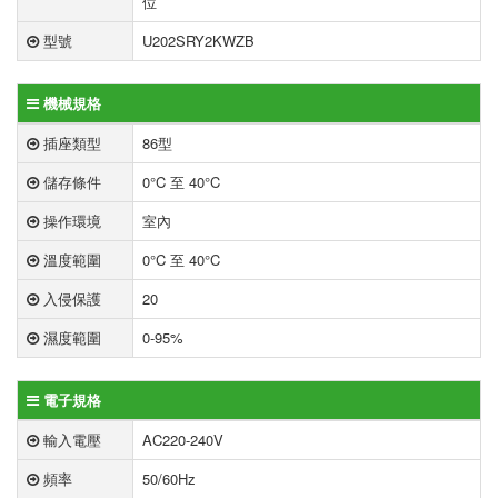
位
型號
U202SRY2KWZB
機械規格
插座類型
86型
儲存條件
0°C 至 40°C
操作環境
室內
溫度範圍
0°C 至 40°C
入侵保護
20
濕度範圍
0-95%
電子規格
輸入電壓
AC220-240V
頻率
50/60Hz