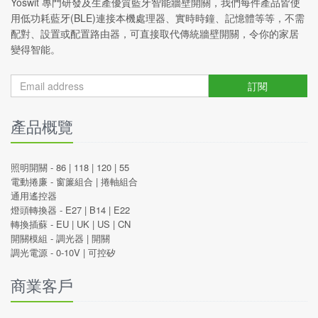
Yoswit 專門研發及生產優質藍牙智能牆壁開關，我們每件產品皆使
用低功耗藍牙(BLE)連接本機處理器、實時時鐘、記憶體等等，不需
配對、設置或配置路由器，可直接取代傳統牆壁開關，令你的家居
變得智能。
訂閱
產品概覽
照明開關 -
86
|
118
|
120
|
55
電動捲廉 -
窗簾組合
|
捲軸組合
通用遙控器
燈頭轉換器 -
E27
|
B14
|
E22
轉換插蘇 -
EU
|
UK
|
US
|
CN
開關模組 -
調光器
|
開關
調光電源 -
0-10V
|
可控矽
商業客戶