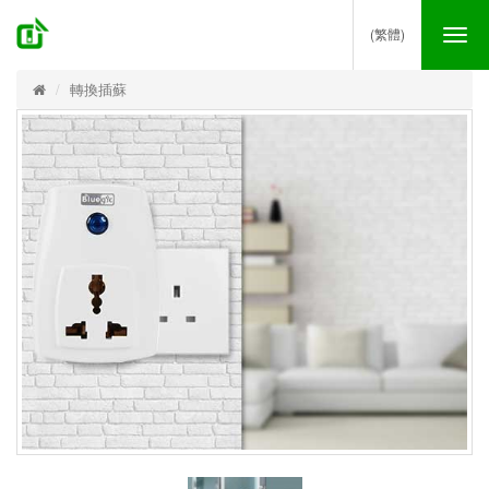
(繁體)
Tog
nav
轉換插蘇