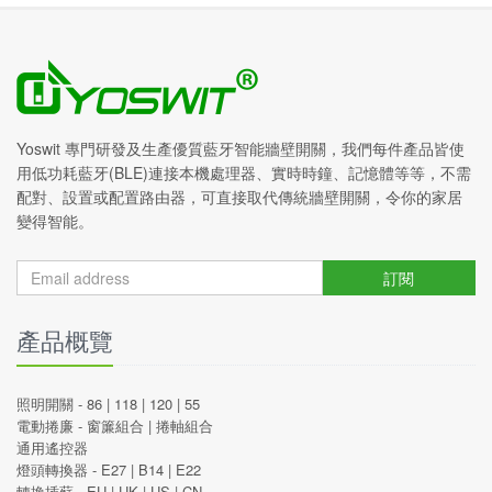
Yoswit 專門研發及生產優質藍牙智能牆壁開關，我們每件產品皆使
用低功耗藍牙(BLE)連接本機處理器、實時時鐘、記憶體等等，不需
配對、設置或配置路由器，可直接取代傳統牆壁開關，令你的家居
變得智能。
訂閱
產品概覽
照明開關 -
86
|
118
|
120
|
55
電動捲廉 -
窗簾組合
|
捲軸組合
通用遙控器
燈頭轉換器 -
E27
|
B14
|
E22
轉換插蘇 -
EU
|
UK
|
US
|
CN