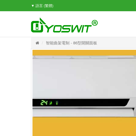
▼ 語言
(繁體)
智能曲架電制 - 86型開關面板