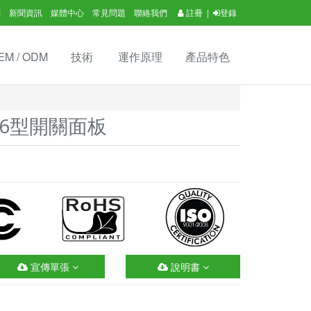
們
新聞資訊
媒體中心
常見問題
聯絡我們
註冊
|
登錄
EM / ODM
技術
運作原理
產品特色
86型開關面板
宣傳單張
說明書