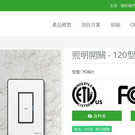
主頁
關於我
產品概覽
項目方案
節能
O
照明開關 - 120
型號: YO821
資料表
顏色: 120型- 兩位開關