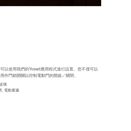
以使用我們的Yoswit應用程式進行設置。您不僅可以
其用作門鎖開關以控制電動門的開啟／關閉。
化玻璃
捲閘, 電動窗簾