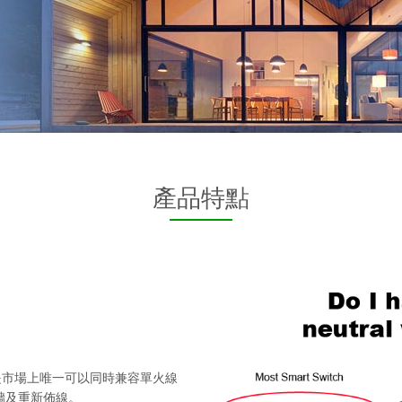
產品特點
關是市場上唯一可以同時兼容單火線
牆及重新佈線。