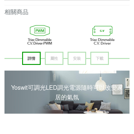
相關商品
詳情
屬性
安裝
下載
Yoswit可調光LED調光電源隨時可以改變家
居的氣氛