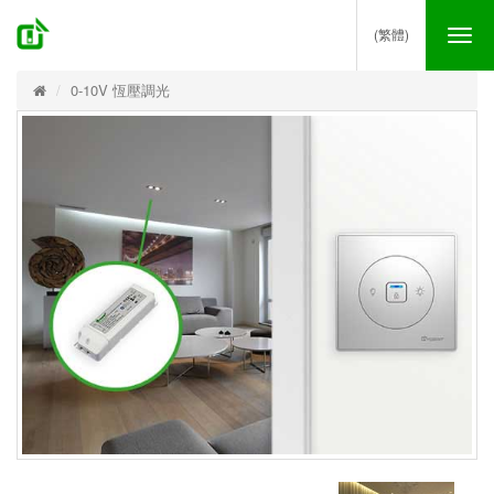
(繁體)
Tog
nav
0-10V 恆壓調光