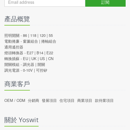
訂閱
產品概覽
照明開關 -
86
|
118
|
120
|
55
電動捲廉 -
窗簾組合
|
捲軸組合
通用遙控器
燈頭轉換器 -
E27
|
B14
|
E22
轉換插蘇 -
EU
|
UK
|
US
|
CN
開關模組 -
調光器
|
開關
調光電源 -
0-10V
|
可控矽
商業客戶
OEM / ODM
分銷商
發展項目
住宅項目
商業項目
款待業項目
關於 Yoswit