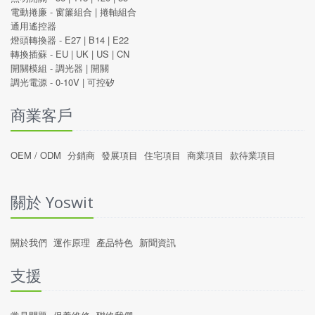
電動捲廉 -
窗簾組合
|
捲軸組合
通用遙控器
燈頭轉換器 -
E27
|
B14
|
E22
轉換插蘇 -
EU
|
UK
|
US
|
CN
開關模組 -
調光器
|
開關
調光電源 -
0-10V
|
可控矽
商業客戶
OEM / ODM
分銷商
發展項目
住宅項目
商業項目
款待業項目
關於 Yoswit
關於我們
運作原理
產品特色
新聞資訊
支援