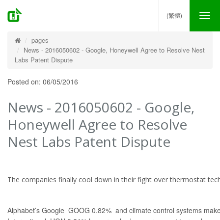
(繁體)
Tog
nav
pages
News - 2016050602 - Google, Honeywell Agree to Resolve Nest
Labs Patent Dispute
Posted on: 06/05/2016
News - 2016050602 - Google,
Honeywell Agree to Resolve
Nest Labs Patent Dispute
The companies finally cool down in their fight over thermostat tech
Alphabet’s Google
GOOG
0.82%
and climate control systems mak