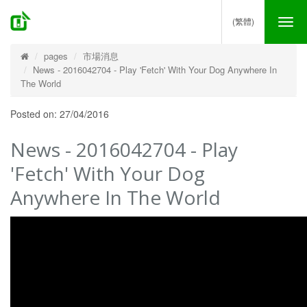
(繁體)
Tog
nav
pages
市場消息
News - 2016042704 - Play 'Fetch' With Your Dog Anywhere In
The World
Posted on: 27/04/2016
News - 2016042704 - Play
'Fetch' With Your Dog
Anywhere In The World