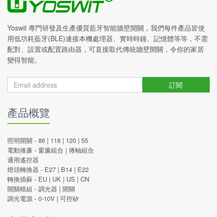
Yoswit 專門研發及生產優質藍牙智能牆壁開關，我們每件產品皆使
用低功耗藍牙(BLE)連接本機處理器、實時時鐘、記憶體等等，不需
配對、設置或配置路由器，可直接取代傳統牆壁開關，令你的家居
變得智能。
訂閱
產品概覽
照明開關 -
86
|
118
|
120
|
55
電動捲廉 -
窗簾組合
|
捲軸組合
通用遙控器
燈頭轉換器 -
E27
|
B14
|
E22
轉換插蘇 -
EU
|
UK
|
US
|
CN
開關模組 -
調光器
|
開關
調光電源 -
0-10V
|
可控矽