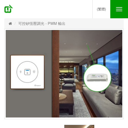
(繁體)
Tog
nav
可控矽恆壓調光 - PWM 輸出