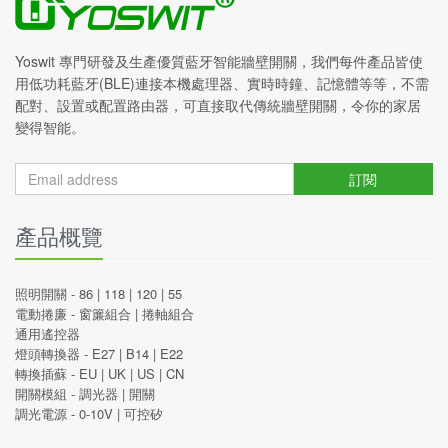
Yoswit 專門研發及生產優質藍牙智能牆壁開關，我們每件產品皆使
用低功耗藍牙(BLE)連接本機處理器、實時時鐘、記憶體等等，不需
配對、設置或配置路由器，可直接取代傳統牆壁開關，令你的家居
變得智能。
訂閱
產品概覽
照明開關 -
86
|
118
|
120
|
55
電動捲廉 -
窗簾組合
|
捲軸組合
通用遙控器
燈頭轉換器 -
E27
|
B14
|
E22
轉換插蘇 -
EU
|
UK
|
US
|
CN
開關模組 -
調光器
|
開關
調光電源 -
0-10V
|
可控矽