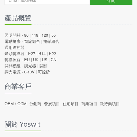
產品概覽
照明開關 -
86
|
118
|
120
|
55
電動捲廉 -
窗簾組合
|
捲軸組合
通用遙控器
燈頭轉換器 -
E27
|
B14
|
E22
轉換插蘇 -
EU
|
UK
|
US
|
CN
開關模組 -
調光器
|
開關
調光電源 -
0-10V
|
可控矽
商業客戶
OEM / ODM
分銷商
發展項目
住宅項目
商業項目
款待業項目
關於 Yoswit