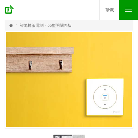
(繁體)
Tog
nav
智能捲簾電制 - 55型開關面板