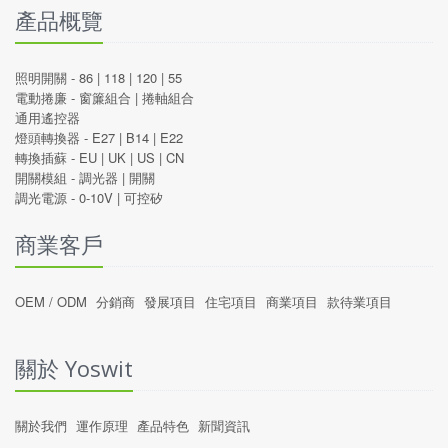
產品概覽
照明開關 -
86
|
118
|
120
|
55
電動捲廉 -
窗簾組合
|
捲軸組合
通用遙控器
燈頭轉換器 -
E27
|
B14
|
E22
轉換插蘇 -
EU
|
UK
|
US
|
CN
開關模組 -
調光器
|
開關
調光電源 -
0-10V
|
可控矽
商業客戶
OEM / ODM
分銷商
發展項目
住宅項目
商業項目
款待業項目
關於 Yoswit
關於我們
運作原理
產品特色
新聞資訊