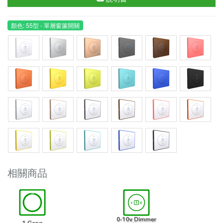
顏色: 55型 - 單層窗簾開關
相關商品