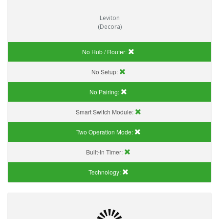
Leviton
(Decora)
No Hub / Router:
No Setup:
No Pairing:
Smart Switch Module:
Two Operation Mode:
Built-In Timer:
Technology: