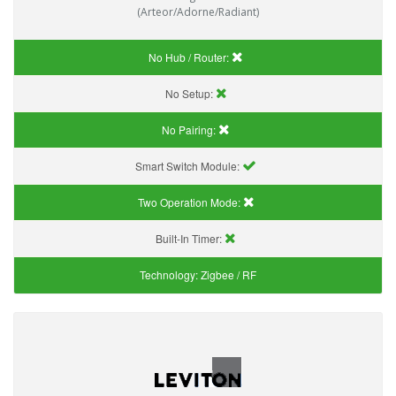
(Arteor/Adorne/Radiant)
No Hub / Router:
No Setup:
No Pairing:
Smart Switch Module:
Two Operation Mode:
Built-In Timer:
Technology:
Zigbee / RF