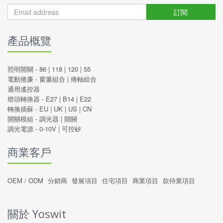
訂閱
產品概覽
照明開關 -
86
|
118
|
120
|
55
電動捲廉 -
窗簾組合
|
捲軸組合
通用遙控器
燈頭轉換器 -
E27
|
B14
|
E22
轉換插蘇 -
EU
|
UK
|
US
|
CN
開關模組 -
調光器
|
開關
調光電源 -
0-10V
|
可控矽
商業客戶
OEM / ODM
分銷商
發展項目
住宅項目
商業項目
款待業項目
關於 Yoswit