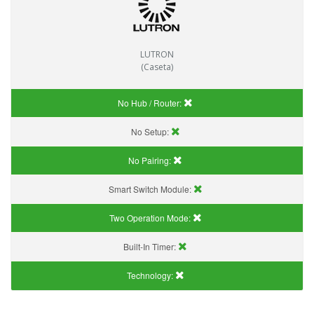
LUTRON
(Caseta)
No Hub / Router:
No Setup:
No Pairing:
Smart Switch Module:
Two Operation Mode:
Built-In Timer:
Technology: