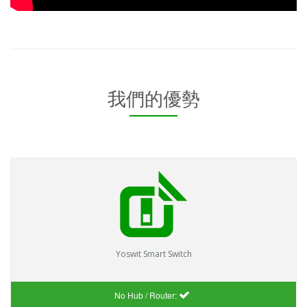
我們的優勢
Yoswit Smart Switch
No Hub / Router: