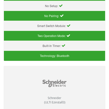
No Setup:
No Pairing:
Smart Switch Module:
Two Operation Mode:
Built-In Timer:
Technology:
Bluetooth
Schneider
(ULTI Ezinstall3)