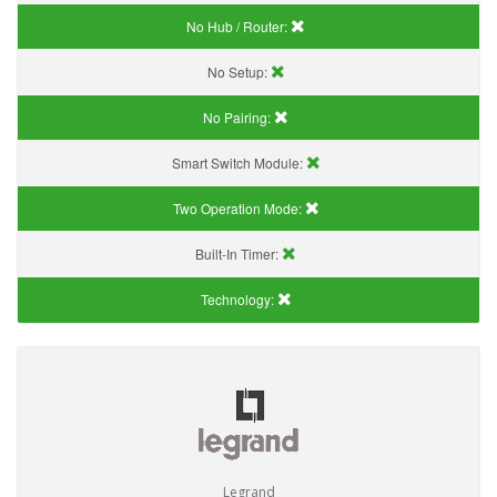
No Hub / Router:
No Setup:
No Pairing:
Smart Switch Module:
Two Operation Mode:
Built-In Timer:
Technology:
Legrand