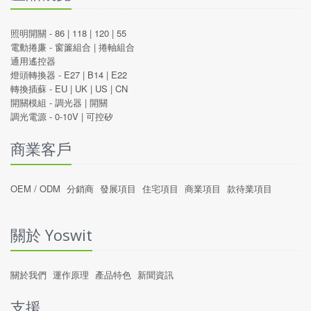
照明開關 -
86
|
118
|
120
|
55
電動捲廉 -
窗簾組合
|
捲軸組合
通用遙控器
燈頭轉換器 -
E27
|
B14
|
E22
轉換插蘇 -
EU
|
UK
|
US
|
CN
開關模組 -
調光器
|
開關
調光電源 -
0-10V
|
可控矽
商業客戶
OEM / ODM
分銷商
發展項目
住宅項目
商業項目
款待業項目
關於 Yoswit
關於我們
運作原理
產品特色
新聞資訊
支援