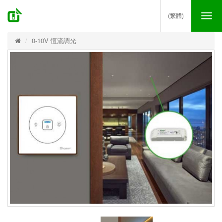
(繁體)
Tog
nav
0-10V 恆流調光