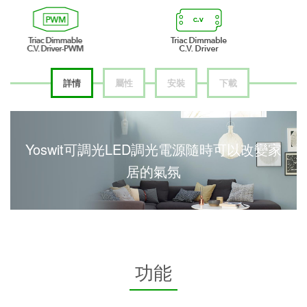
詳情
屬性
安裝
下載
Yoswit可調光LED調光電源隨時可以改變家
居的氣氛
功能