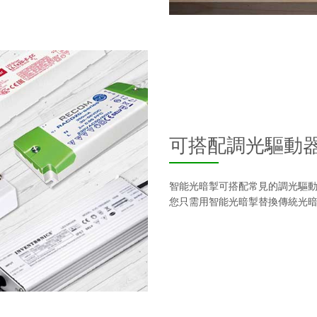
可搭配調光驅動
智能光暗掣可搭配常見的調光驅
您只需用智能光暗掣替換傳統光