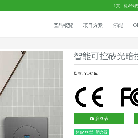
主頁
關於我
產品概覽
項目方案
節能
O
智能可控矽光暗控
型號: YO815d
資料表
顏色: 86型 - 調光器