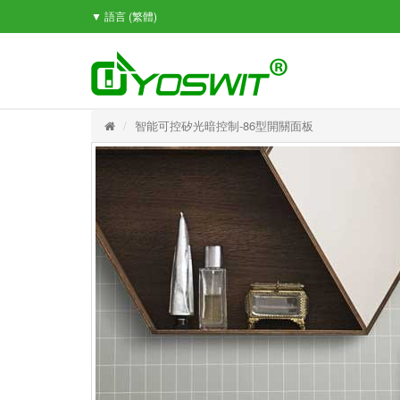
▼ 語言
(繁體)
智能可控矽光暗控制-86型開關面板