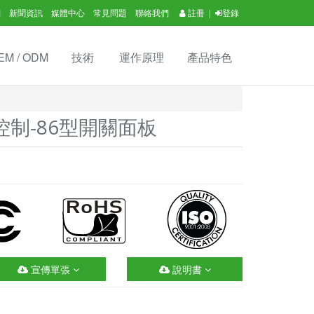
們
新聞資訊
媒體中心
常見問題
聯絡我們
註冊
|
登錄
EM / ODM
技術
運作原理
產品特色
制-86型開關面板
宣傳單張
說明書