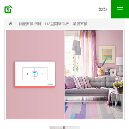
(繁體)
Tog
nav
智能窗簾控制 - 118型開關面板 - 單層窗簾