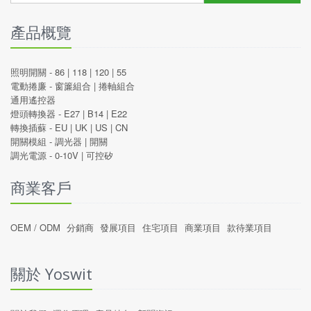
產品概覽
照明開關 -
86
|
118
|
120
|
55
電動捲廉 -
窗簾組合
|
捲軸組合
通用遙控器
燈頭轉換器 -
E27
|
B14
|
E22
轉換插蘇 -
EU
|
UK
|
US
|
CN
開關模組 -
調光器
|
開關
調光電源 -
0-10V
|
可控矽
商業客戶
OEM / ODM
分銷商
發展項目
住宅項目
商業項目
款待業項目
關於 Yoswit