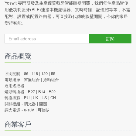
Yoswit 專門研發及生產優質藍牙智能牆壁開關，我們每件產品皆使
用低功耗藍牙(BLE)連接本機處理器、實時時鐘、記憶體等等，不需
配對、設置或配置路由器，可直接取代傳統牆壁開關，令你的家居
變得智能。
訂閱
產品概覽
照明開關 -
86
|
118
|
120
|
55
電動捲廉 -
窗簾組合
|
捲軸組合
通用遙控器
燈頭轉換器 -
E27
|
B14
|
E22
轉換插蘇 -
EU
|
UK
|
US
|
CN
開關模組 -
調光器
|
開關
調光電源 -
0-10V
|
可控矽
商業客戶