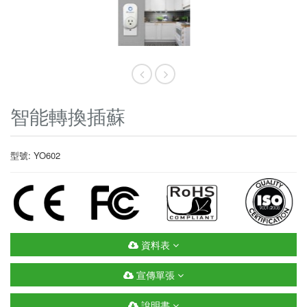
智能轉換插蘇
型號: YO602
資料表
宣傳單張
說明書