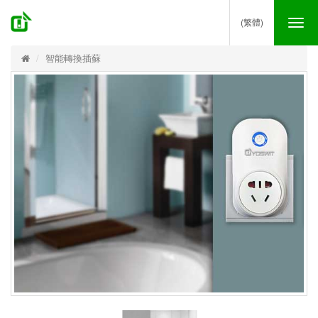
(繁體)
Tog
nav
智能轉換插蘇